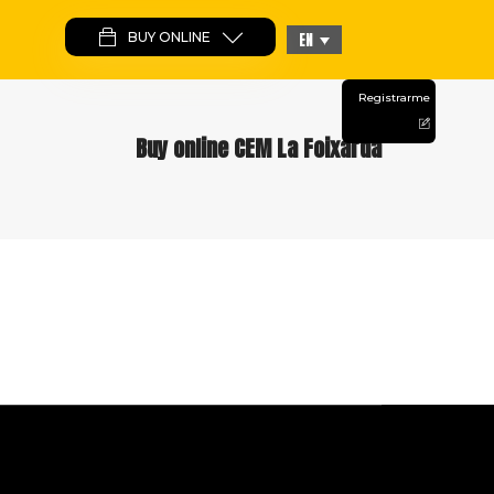
BUY ONLINE
EN
Registrarme
Buy online CEM La Foixarda