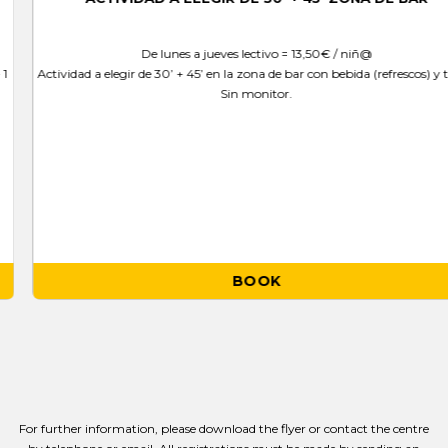
De lunes a jueves lectivo = 13,50€ / niñ@
Actividad a elegir de 30ʼ + 45ʼ en la zona de bar con bebida (refrescos) y tarta
Sin monitor.
BOOK
For further information, please download the flyer or contact the centre