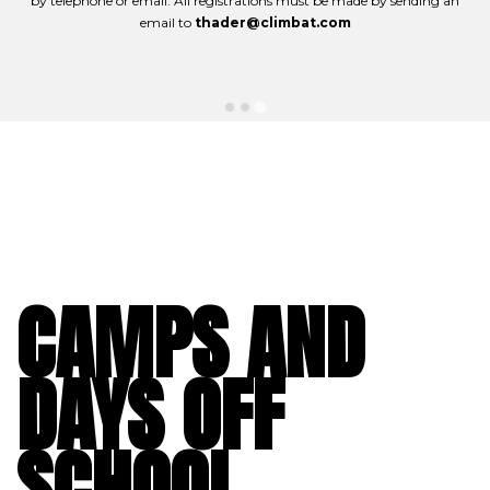
by telephone or email. All registrations must be made by sending an
email to
thader@climbat.com
CAMPS AND
DAYS OFF
SCHOOL