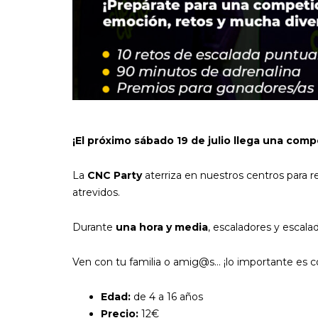
¡El próximo sábado 19 de julio llega una compe
La
CNC Party
aterriza en nuestros centros para 
atrevidos.
Durante
una hora y media
, escaladores y escal
Ven con tu familia o amig@s… ¡lo importante es co
Edad:
de 4 a 16 años
Precio:
12€