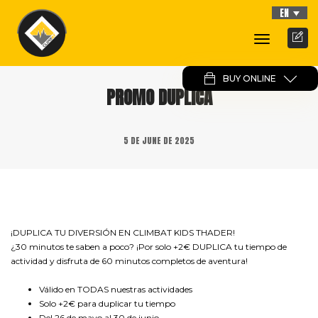
EN
Toggle
Navigati
BUY ONLINE
PROMO DUPLICA
5 DE JUNE DE 2025
¡DUPLICA TU DIVERSIÓN EN CLIMBAT KIDS THADER!
¿30 minutos te saben a poco? ¡Por solo +2€ DUPLICA tu tiempo de
actividad y disfruta de 60 minutos completos de aventura!
Válido en TODAS nuestras actividades
Solo +2€ para duplicar tu tiempo
Del 26 de mayo al 30 de junio